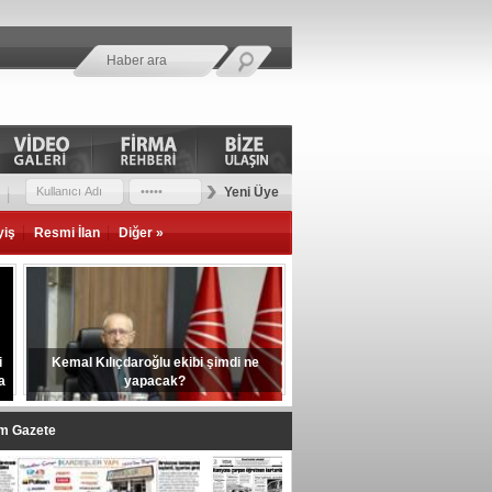
Yeni Üye
yiş
Resmi İlan
Diğer »
i
Kemal Kılıçdaroğlu ekibi şimdi ne
a
yapacak?
im Gazete