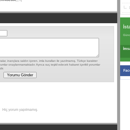
İst
Günc
İms
lar, inançlara saldırı içeren, imla kuralları ile yazılmamış, Türkçe karakter
umlar onaylanmamaktadır. Ayrıca suç teşkil edecek hakaret içerikli yorumlar
ir.
Fac
Hiç yorum yapılmamış.