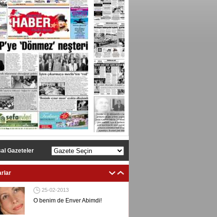
al Gazeteler
rlar
Ersan Erşan
25-02-2013