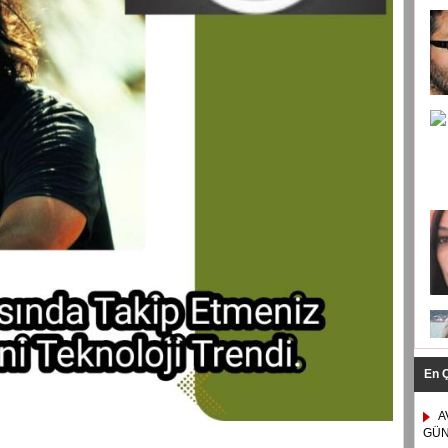
En 
A
GÜN