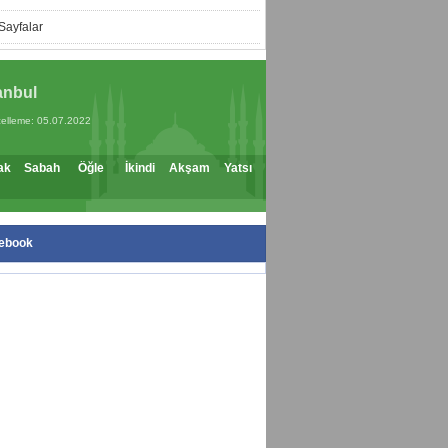
Sayfalar
anbul
elleme: 05.07.2022
ak
Sabah
Öğle
İkindi
Akşam
Yatsı
ebook