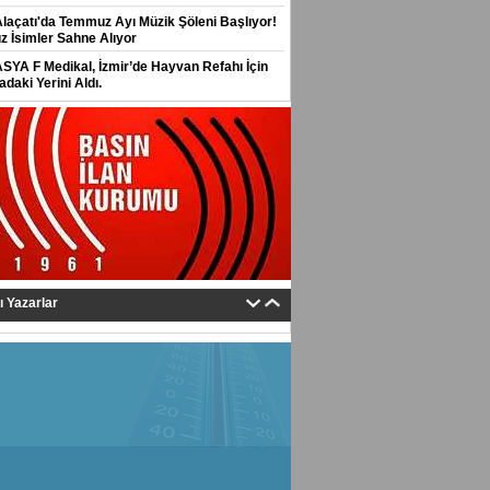
Alaçatı'da Temmuz Ayı Müzik Şöleni Başlıyor!
ız İsimler Sahne Alıyor
ASYA F Medikal, İzmir’de Hayvan Refahı İçin
daki Yerini Aldı.
tı Yazarlar