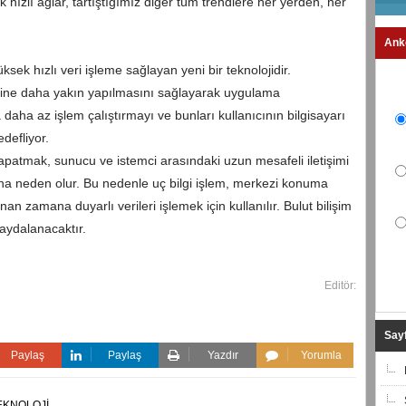
 hızlı ağlar, tartıştığımız diğer tüm trendlere her yerden, her
Ank
sek hızlı veri işleme sağlayan yeni bir teknolojidir.
rine daha yakın yapılmasını sağlayarak uygulama
a daha az işlem çalıştırmayı ve bunları kullanıcının bilgisayarı
edefliyor.
patmak, sunucu ve istemci arasındaki uzun mesafeli iletişimi
ına neden olur. Bu nedenle uç bilgi işlem, merkezi konuma
 zamana duyarlı verileri işlemek için kullanılır. Bulut bilişim
aydalanacaktır.
Editör:
Sayf
Paylaş
Paylaş
Yazdır
Yorumla
EKNOLOJİ,
,
..,