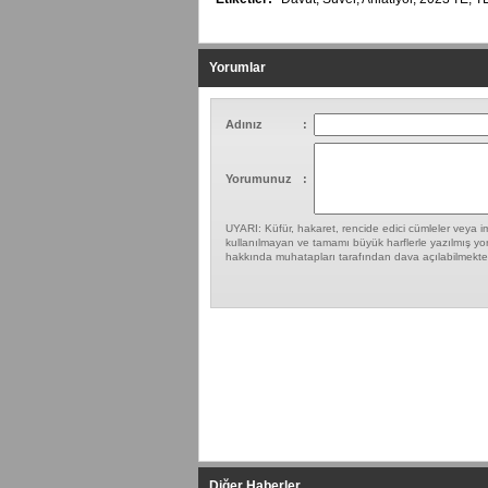
Yorumlar
Adınız
:
Yorumunuz
:
UYARI: Küfür, hakaret, rencide edici cümleler veya ima
kullanılmayan ve tamamı büyük harflerle yazılmış yor
hakkında muhatapları tarafından dava açılabilmekted
Yapılan Yorumlar
Diğer Haberler