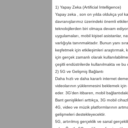
1) Yapay Zeka (Artificial Intelligence)
Yapay zeka , son on yılda oldukça yol kat
davranışlarımız üzerindeki önemli etkile
teknolojilerden biri olmaya devam ediy
uygulamaları, mobil kişisel asistanlar, 
varlığıyla tanınmaktadır. Bunun yanı sır
keşfetmek için etkileşimleri araştırmak, k
için gerçek zamanlı olarak kullanılabilm
çeşitli endüstrilerde kullanılmakta ve bu 
2) 5G ve Gelişmiş Bağlantı
Daha hızlı ve daha kararlı internet dem
videolarının yüklenmesini beklemek içi
eder. 3G'den itibaren, mobil bağlantıdaki 
Bant genişlikleri arttıkça, 3G mobil cihazl
4G, video ve müzik platformlarının art
gelişmeleri destekleyecektir.
5G, artırılmış gerçeklik ve sanal gerçekl