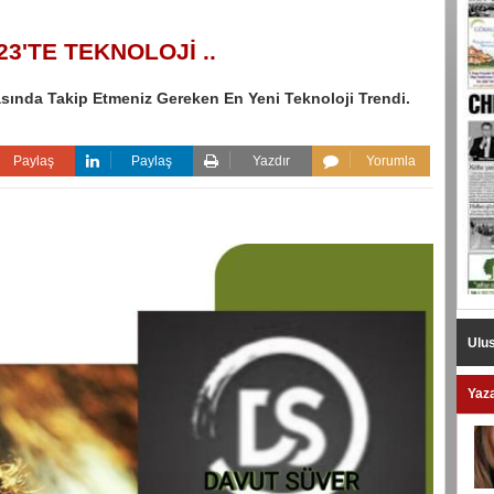
023'TE TEKNOLOJİ ..
asında Takip Etmeniz Gereken En Yeni Teknoloji Trendi.
Paylaş
Paylaş
Yazdır
Yorumla
Ulus
Yaza