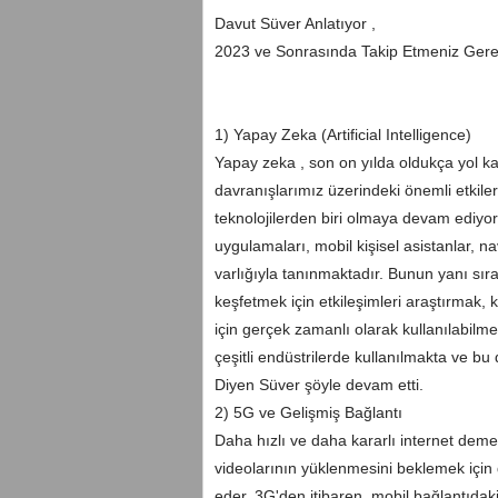
Davut Süver Anlatıyor ,
2023 ve Sonrasında Takip Etmeniz Gerek
istanbul
1) Yapay Zeka (Artificial Intelligence)
escort
Yapay zeka , son on yılda oldukça yol kat
izmir
davranışlarımız üzerindeki önemli etkile
escort
teknolojilerden biri olmaya devam ediy
escort
uygulamaları, mobil kişisel asistanlar, 
varlığıyla tanınmaktadır. Bunun yanı sır
keşfetmek için etkileşimleri araştırmak, k
için gerçek zamanlı olarak kullanılabilm
çeşitli endüstrilerde kullanılmakta ve bu 
Diyen Süver şöyle devam etti.
2) 5G ve Gelişmiş Bağlantı
Daha hızlı ve daha kararlı internet dem
videolarının yüklenmesini beklemek içi
eder. 3G'den itibaren, mobil bağlantıdaki 