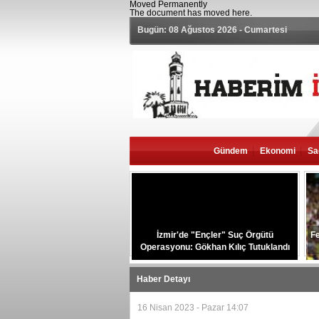
Moved Permanently
The document has moved
here
.
Bugün: 08 Ağustos 2026 - Cumartesi
Gündem
Ekonomi
Sa
İzmir'de "Ençler" Suç Örgütü
Fe
Operasyonu: Gökhan Kılıç Tutuklandı
Haber Detayı
16 Nisan 2023 - Pazar 14:07