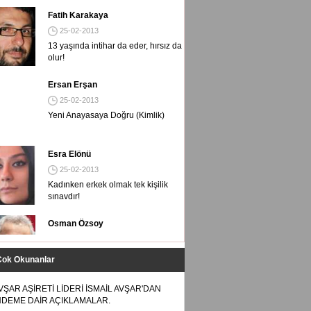
Yeni Anayasaya Doğru (Kimlik)
Esra Elönü
25-02-2013
Kadınken erkek olmak tek kişilik
sınavdır!
Osman Özsoy
25-02-2013
Bravo THY'ye, aferin hostese...
Meryem Aybike
25-02-2013
O benim de Enver Abimdi!
Çok Okunanlar
VŞAR AŞİRETİ LİDERİ İSMAİL AVŞAR'DAN
DEME DAİR AÇIKLAMALAR.