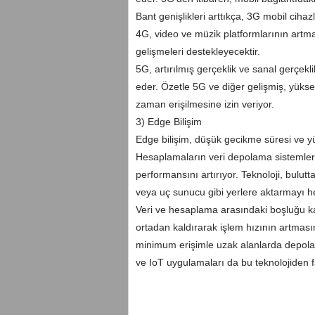
Bant genişlikleri arttıkça, 3G mobil cihazl
4G, video ve müzik platformlarının art
gelişmeleri destekleyecektir.
5G, artırılmış gerçeklik ve sanal gerçekl
eder. Özetle 5G ve diğer gelişmiş, yüksek
zaman erişilmesine izin veriyor.
3) Edge Bilişim
Edge bilişim, düşük gecikme süresi ve yük
Hesaplamaların veri depolama sistemle
performansını artırıyor. Teknoloji, bulutt
veya uç sunucu gibi yerlere aktarmayı h
Veri ve hesaplama arasındaki boşluğu ka
ortadan kaldırarak işlem hızının artmas
minimum erişimle uzak alanlarda depolanan
ve IoT uygulamaları da bu teknolojiden f