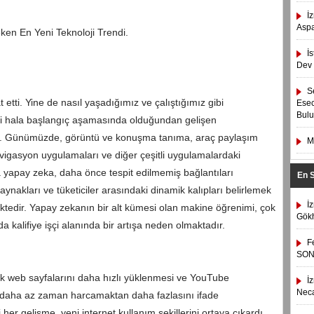
İ
Asp
en En Yeni Teknoloji Trendi.
İ
Dev 
S
 etti. Yine de nasıl yaşadığımız ve çalıştığımız gibi
Esec
Bulu
ri hala başlangıç ​​aşamasında olduğundan gelişen
or. Günümüzde, görüntü ve konuşma tanıma, araç paylaşım
M
navigasyon uygulamaları ve diğer çeşitli uygulamalardaki
a yapay zeka, daha önce tespit edilmemiş bağlantıları
En 
aynakları ve tüketiciler arasındaki dinamik kalıpları belirlemek
İ
ektedir. Yapay zekanın bir alt kümesi olan makine öğrenimi, çok
Gökh
da kalifiye işçi alanında bir artışa neden olmaktadır.
F
SON
ek web sayfalarını daha hızlı yüklenmesi ve YouTube
İ
Neca
n daha az zaman harcamaktan daha fazlasını ifade
her gelişme, yeni internet kullanım şekillerini ortaya çıkardı.