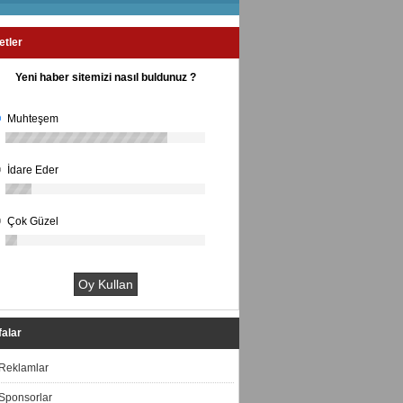
etler
Yeni haber sitemizi nasıl buldunuz ?
Muhteşem
İdare Eder
Çok Güzel
alar
Reklamlar
Sponsorlar