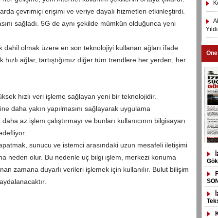
K
arda çevrimiçi erişimi ve veriye dayalı hizmetleri etkinleştirdi.
A
masını sağladı. 5G de aynı şekilde mümkün olduğunca yeni
Yıld
ik dahil olmak üzere en son teknolojiyi kullanan ağları ifade
Öne
 hızlı ağlar, tartıştığımız diğer tüm trendlere her yerden, her
sek hızlı veri işleme sağlayan yeni bir teknolojidir.
rine daha yakın yapılmasını sağlayarak uygulama
a daha az işlem çalıştırmayı ve bunları kullanıcının bilgisayarı
edefliyor.
patmak, sunucu ve istemci arasındaki uzun mesafeli iletişimi
ına neden olur. Bu nedenle uç bilgi işlem, merkezi konuma
Gök
 zamana duyarlı verileri işlemek için kullanılır. Bulut bilişim
aydalanacaktır.
SO
Tek