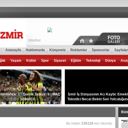
İstanbul
Anasayfa
Hakkımızda
Künyemiz
Reklamlar
Sponsorlar
Sayfalar
ğlık
Yaşam
Kültür
Spor
Siyaset
Eğitim
Teknoloji
Dünya
Asa
nerbahçe: 1 - Gornik Zabrze: 0 | MAÇ
İzmir İş Dünyasının Acı Kaybı: Emekl
SONUCU.
Tekstilci Necat Bekin Son Yolculuğun
Uğurlandı.
Biz
Bu haber
236126
kez okundu