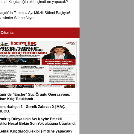
emal Kılıçdaroğlu ekibi şimdi ne yapacak?
laçatı'da Temmuz Ayı Müzik Şöleni Başlıyor!
ız İsimler Sahne Alıyor
 Çıkanlar
İzmir'de "Ençler" Suç Örgütü Operasyonu:
han Kılıç Tutuklandı
Fenerbahçe: 1 - Gornik Zabrze: 0 | MAÇ
NUCU.
İzmir İş Dünyasının Acı Kaybı: Emekli
stilci Necat Bekin Son Yolculuğuna Uğurlandı.
Kemal Kılıçdaroğlu ekibi şimdi ne yapacak?