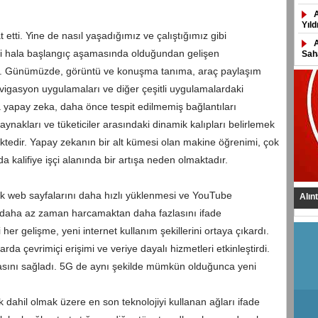
Yıld
 etti. Yine de nasıl yaşadığımız ve çalıştığımız gibi
ri hala başlangıç ​​aşamasında olduğundan gelişen
Saha
or. Günümüzde, görüntü ve konuşma tanıma, araç paylaşım
navigasyon uygulamaları ve diğer çeşitli uygulamalardaki
a yapay zeka, daha önce tespit edilmemiş bağlantıları
aynakları ve tüketiciler arasındaki dinamik kalıpları belirlemek
ektedir. Yapay zekanın bir alt kümesi olan makine öğrenimi, çok
da kalifiye işçi alanında bir artışa neden olmaktadır.
ek web sayfalarını daha hızlı yüklenmesi ve YouTube
Alın
n daha az zaman harcamaktan daha fazlasını ifade
her gelişme, yeni internet kullanım şekillerini ortaya çıkardı.
arda çevrimiçi erişimi ve veriye dayalı hizmetleri etkinleştirdi.
masını sağladı. 5G de aynı şekilde mümkün olduğunca yeni
ik dahil olmak üzere en son teknolojiyi kullanan ağları ifade