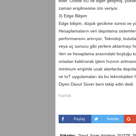
eder. Özetle 5G ve diğer gelişmiş, yüksek
zaman erişilmesine izin veriyor.
3) Edge Bilişim
Edge bilişim, düşük gecikme süresi ve yük
Hesaplamaların veri depolama sistemle
performansını artırıyor. Teknoloji, bulutt
veya uç sunucu gibi yerlere aktarmayı h
Veri ve hesaplama arasındaki boşluğu ka
ortadan kaldırarak işlem hızının artmas
minimum erişimle uzak alanlarda depolanan
ve IoT uygulamaları da bu teknolojiden f
Diyen Davut Süver beni takip edin dedi.
Kaynak:
Paylaş
Tweetle
Etiketler:
Davut,
Süver,
Anlatıyor,
2023'TE,
T