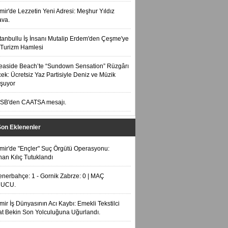
zmir'de Lezzetin Yeni Adresi: Meşhur Yıldız
ava.
stanbullu İş İnsanı Mutalip Erdem'den Çeşme'ye
Turizm Hamlesi
easide Beach’te “Sundown Sensation” Rüzgârı
ek: Ücretsiz Yaz Partisiyle Deniz ve Müzik
şuyor
SB'den CAATSA mesajı.
Son Eklenenler
zmir'de "Ençler" Suç Örgütü Operasyonu:
an Kılıç Tutuklandı
enerbahçe: 1 - Gornik Zabrze: 0 | MAÇ
UCU.
zmir İş Dünyasının Acı Kaybı: Emekli Tekstilci
t Bekin Son Yolculuğuna Uğurlandı.