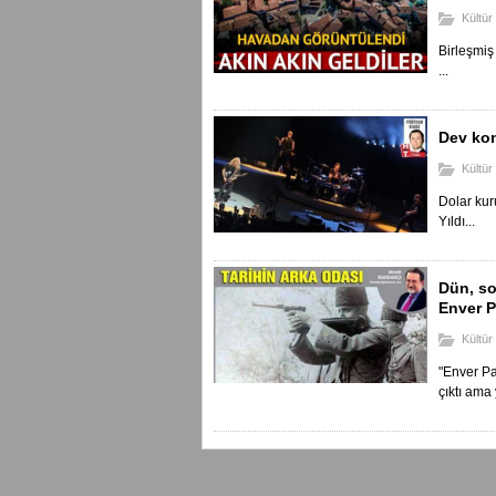
Kültür
Birleşmiş
...
Dev kons
Kültür
Dolar kur
Yıldı...
Dün, so
Enver P
Kültür
"Enver Pa
çıktı ama y