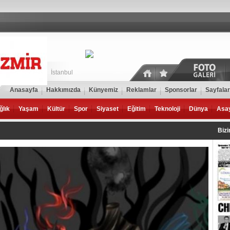
İstanbul
Anasayfa
Hakkımızda
Künyemiz
Reklamlar
Sponsorlar
Sayfalar
ğlık
Yaşam
Kültür
Spor
Siyaset
Eğitim
Teknoloji
Dünya
Asa
Biz
Kült