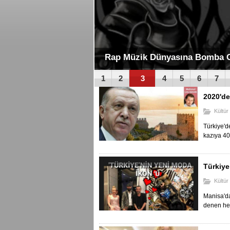
Ünlü Şef Yeşer Karasu Karşıyak
1
2
3
4
5
6
7
2020'de 
Kültür
Türkiye'd
kazıya 40
Türkiye
Kültür
Manisa'd
denen her