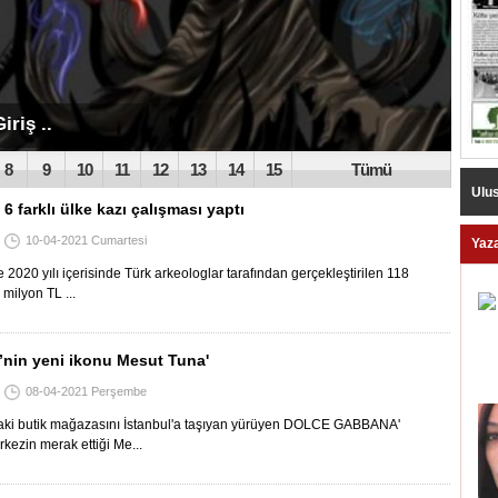
a'da ..
8
9
10
11
12
13
14
15
Tümü
Ulus
6 farklı ülke kazı çalışması yaptı
10-04-2021 Cumartesi
Yaza
e 2020 yılı içerisinde Türk arkeologlar tarafından gerçekleştirilen 118
 milyon TL ...
’nin yeni ikonu Mesut Tuna'
08-04-2021 Perşembe
aki butik mağazasını İstanbul'a taşıyan yürüyen DOLCE GABBANA'
kezin merak ettiği Me...