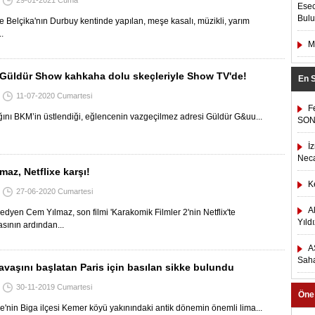
29-01-2021 Cuma
Esec
Bulu
ce Belçika'nın Durbuy kentinde yapılan, meşe kasalı, müzikli, yarım
..
M
Güldür Show kahkaha dolu skeçleriyle Show TV'de!
En 
11-07-2020 Cumartesi
F
ğını BKM’in üstlendiği, eğlencenin vazgeçilmez adresi Güldür G&uu...
SON
İ
Neca
az, Netflixe karşı!
K
27-06-2020 Cumartesi
A
dyen Cem Yılmaz, son filmi 'Karakomik Filmler 2'nin Netflix'te
Yıld
sının ardından...
A
Saha
avaşını başlatan Paris için basılan sikke bulundu
30-11-2019 Cumartesi
Öne
'nin Biga ilçesi Kemer köyü yakınındaki antik dönemin önemli lima...