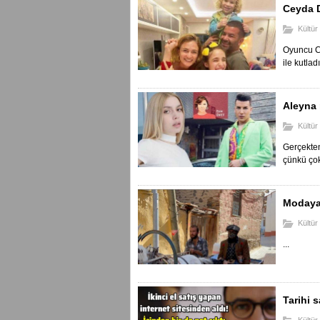
Ceyda D
Kültür
Oyuncu Ce
ile kutladı
Aleyna 
Kültür
Gerçekten
çünkü çok
Modaya 
Kültür
...
Tarihi 