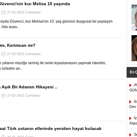
üvenci'nin kızı Melisa 10 yaşında
27-02-2021 Cumartesi
yda Düvenci, kızı Melisa'nın 10. yaş gününü duygusal bir paylaşım
. Aile arası...
mı, Kerimcan mı?
27-02-2021 Cumartesi
 yıllarını müziğe vermiş iki ismin kıyaslamasını yapmak isterdim,
 özledim an...
En 
A
Aşık Bir Adamın Hikayesi ..
GÜN
27-02-2021 Cumartesi
İ
Dev 
İ
Asp
saat Türk ustanın ellerinde yeniden hayat bulacak
S