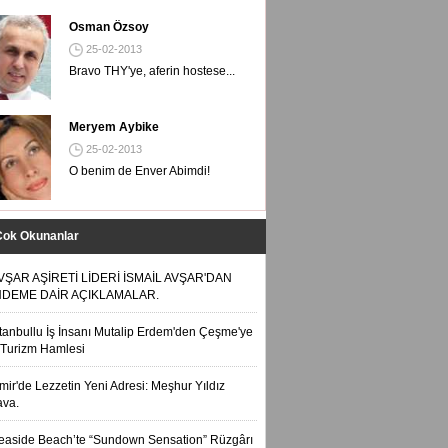
Osman Özsoy
25-02-2013
Bravo THY'ye, aferin hostese...
Meryem Aybike
25-02-2013
O benim de Enver Abimdi!
Çok Okunanlar
VŞAR AŞİRETİ LİDERİ İSMAİL AVŞAR'DAN
DEME DAİR AÇIKLAMALAR.
stanbullu İş İnsanı Mutalip Erdem'den Çeşme'ye
Turizm Hamlesi
zmir'de Lezzetin Yeni Adresi: Meşhur Yıldız
ava.
easide Beach’te “Sundown Sensation” Rüzgârı