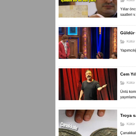
Kültür
Yıllar ön
saatleri v.
Güldür 
Kültür
Yapımcılı
Cem Yılm
Kültür
Ünlü kome
yayınlama
Troya s
Kültür
Çanakkale