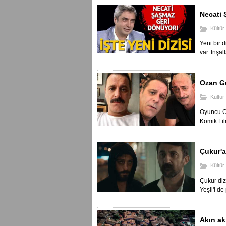
Necati 
Kültür
Yeni bir 
var. İnşall
Ozan Gü
Kültür
Oyuncu Oz
Komik Film
Çukur'a
Kültür
Çukur diz
Yeşil'i de
Akın ak