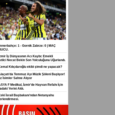
Fenerbahçe: 1 - Gornik Zabrze: 0 | MAÇ
NUCU.
İzmir İş Dünyasının Acı Kaybı: Emekli
stilci Necat Bekin Son Yolculuğuna Uğurlandı.
Kemal Kılıçdaroğlu ekibi şimdi ne yapacak?
Alaçatı'da Temmuz Ayı Müzik Şöleni Başlıyor!
ız İsimler Sahne Alıyor
ASYA F Medikal, İzmir’de Hayvan Refahı İçin
daki Yerini Aldı.
Eski İsrail Başbakanı'ndan Netanyahu
erlendirmesi.