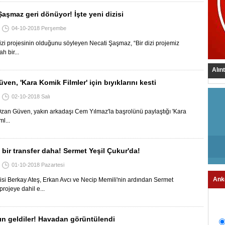
Şaşmaz geri dönüyor! İşte yeni dizisi
04-10-2018 Perşembe
dizi projesinin olduğunu söyleyen Necati Şaşmaz, “Bir dizi projemiz
ah bir...
Alın
ven, 'Kara Komik Filmler' için bıyıklarını kesti
02-10-2018 Salı
an Güven, yakın arkadaşı Cem Yılmaz'la başrolünü paylaştığı 'Kara
l...
 bir transfer daha! Sermet Yeşil Çukur'da!
01-10-2018 Pazartesi
Ank
isi Berkay Ateş, Erkan Avcı ve Necip Memili'nin ardından Sermet
 projeye dahil e...
ın geldiler! Havadan görüntülendi