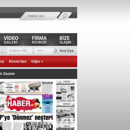
Yeni Üye
yiş
Resmi İlan
Diğer »
im Gazete
ür