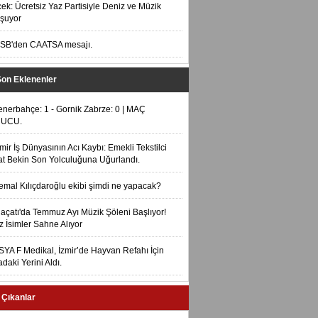
ek: Ücretsiz Yaz Partisiyle Deniz ve Müzik
şuyor
SB'den CAATSA mesajı.
Son Eklenenler
enerbahçe: 1 - Gornik Zabrze: 0 | MAÇ
UCU.
zmir İş Dünyasının Acı Kaybı: Emekli Tekstilci
t Bekin Son Yolculuğuna Uğurlandı.
emal Kılıçdaroğlu ekibi şimdi ne yapacak?
laçatı'da Temmuz Ayı Müzik Şöleni Başlıyor!
ız İsimler Sahne Alıyor
SYA F Medikal, İzmir’de Hayvan Refahı İçin
daki Yerini Aldı.
 Çıkanlar