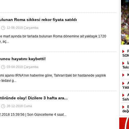
ulunan Roma sikkesi rekor fiyata satıldı
12-06-2019 Çarşamba
'de mart ayında bir tarlada bulunan Roma dönemine ait yaklaşık 1720
e, aç...
SO
uncu hayatını kaybetti!
03-04-2019 Çarşamba
Tek
esmi ajansı IRNA'nın haberine göre, Tahran'daki bir hastanede yaşlılık
tedavi g...
Yıld
töründe olay! Dizilere 3 hafta ara...
Saha
28-12-2018 Cuma
değ
18 15:39:56 | Son Güncelleme 4 saat...