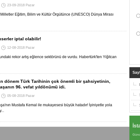
23-09-2018 Pazar
 Milletler Eğitim, Bilim ve Kültür Örgütünce (UNESCO) Dünya Mirası
erler iptal olabilir!
12-08-2018 Pazar
undaki rekor artış eğlence sektörünü de vurdu. Habertürk'ten Yiğitcan
Sayf
n dönem Türk Tarihinin çok önemli bir şahsiyetinin,
aşanın 96. vefat yıldönümü idi.
05-08-2018 Pazar
şa'nın Mustafa Kemal ile mukayesesi büyük hatadır! İyiniyetle yola
...
İst
Günc