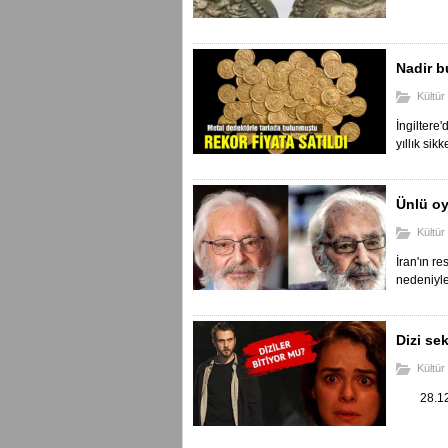
Nadir b
Kültür
İngiltere
yıllık sikk
Ünlü oy
Kültür
İran'ın r
nedeniyle 
Dizi sek
Kültür
28.12.20