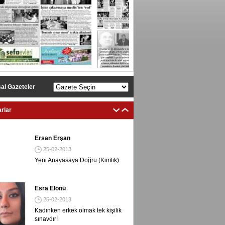
TÜRKİYE’NİN ’NİN DOLCE’Sİ MESUT TUNA GABBANA’NI
al Gazeteler
rlar
Ersan Erşan
25-02-2013
Yeni Anayasaya Doğru (Kimlik)
Esra Elönü
25-02-2013
Kadınken erkek olmak tek kişilik
sınavdır!