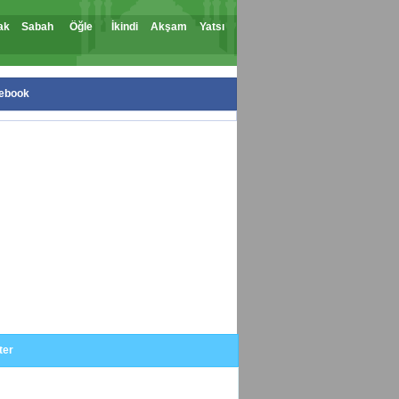
ak
Sabah
Öğle
İkindi
Akşam
Yatsı
ebook
ter