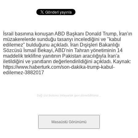
İsrail basınına konuşan ABD Başkanı Donald Trump, İran'ın
müzakerelerde sunduğu tasarıyı incelediğini ve "kabul
edilemez" bulduğunu açıkladı. İran Dışişleri Bakanlığı
Sözcüsü İsmail Bekayi, ABD'nin Tahran yönetiminin 14
maddelik teklifine yanıtının Pakistan aracılığıyla İran'a
iletildiğini ve yanıtların değerlendirildiğini açıkladı. Kaynak:
https://www.haberturk.com/son-dakika-trump-kabul-
edilemez-3882017
Sağ üst butonu tıklayarak geri dönebilirsiniz...