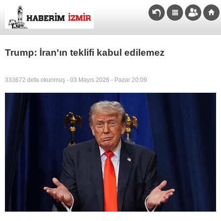
Trump: İran'ın teklifi kabul edilemez
333672 defa okunmuş - 03 Mayıs 2026 - Pazar 20:09