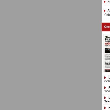
K
A
Yıld
Öne
Gök
SO
Tek