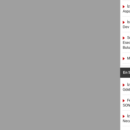
İ
Asp
İ
Dev 
S
Esec
Bulu
M
En 
İ
Gökh
F
SON
İ
Neca