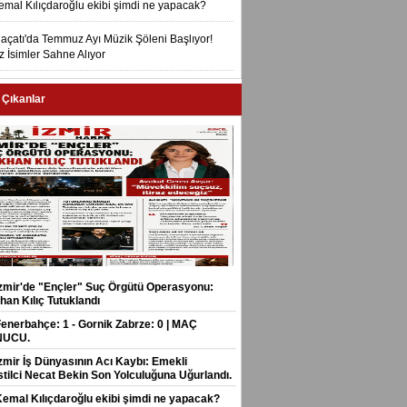
emal Kılıçdaroğlu ekibi şimdi ne yapacak?
laçatı'da Temmuz Ayı Müzik Şöleni Başlıyor!
ız İsimler Sahne Alıyor
 Çıkanlar
İzmir'de "Ençler" Suç Örgütü Operasyonu:
han Kılıç Tutuklandı
Fenerbahçe: 1 - Gornik Zabrze: 0 | MAÇ
NUCU.
İzmir İş Dünyasının Acı Kaybı: Emekli
stilci Necat Bekin Son Yolculuğuna Uğurlandı.
Kemal Kılıçdaroğlu ekibi şimdi ne yapacak?