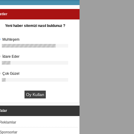
etler
Yeni haber sitemizi nasıl buldunuz ?
Muhteşem
İdare Eder
Çok Güzel
alar
Reklamlar
Sponsorlar