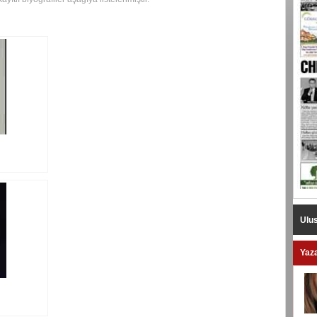
Ulus
Yaza