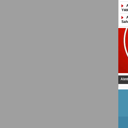
Yıld
Saha
Alın