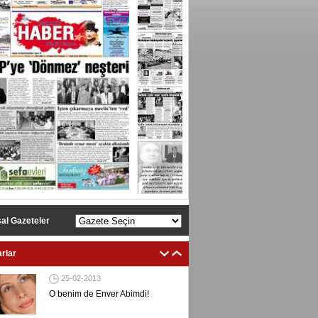
al Gazeteler
rlar
Ersan Erşan
25-02-2013