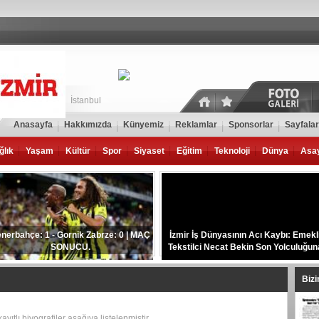
İstanbul
Anasayfa
Hakkımızda
Künyemiz
Reklamlar
Sponsorlar
Sayfalar
ğlık
Yaşam
Kültür
Spor
Siyaset
Eğitim
Teknoloji
Dünya
Asa
nerbahçe: 1 - Gornik Zabrze: 0 | MAÇ
İzmir İş Dünyasının Acı Kaybı: Emekl
SONUCU.
Tekstilci Necat Bekin Son Yolculuğun
Uğurlandı.
Biz
yıtlı biyografiler aşağıya listelenmiştir.