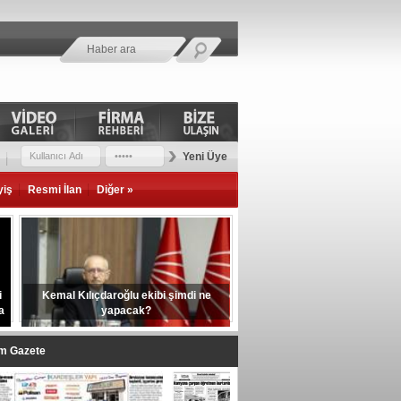
Yeni Üye
yiş
Resmi İlan
Diğer »
i
Kemal Kılıçdaroğlu ekibi şimdi ne
a
yapacak?
im Gazete