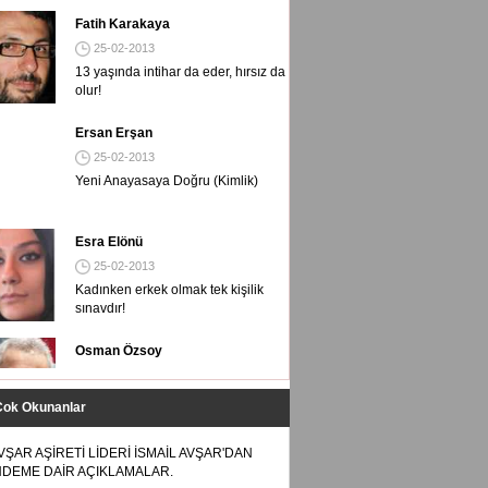
Yeni Anayasaya Doğru (Kimlik)
Esra Elönü
25-02-2013
Kadınken erkek olmak tek kişilik
sınavdır!
Osman Özsoy
25-02-2013
Bravo THY'ye, aferin hostese...
Meryem Aybike
25-02-2013
O benim de Enver Abimdi!
Çok Okunanlar
VŞAR AŞİRETİ LİDERİ İSMAİL AVŞAR'DAN
DEME DAİR AÇIKLAMALAR.