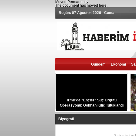
Moved Permanently
The document has moved
here
.
Bugün: 07 Ağustos 2026 - Cuma
Gündem
Ekonomi
Sa
İzmir'de "Ençler" Suç Örgütü
Fe
Operasyonu: Gökhan Kılıç Tutuklandı
Biyografi
Sistemimize ka