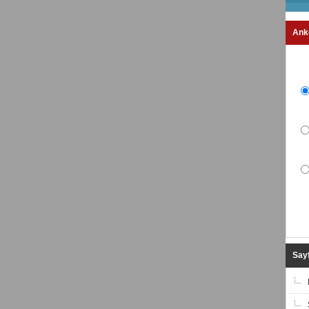
Ank
Sayf