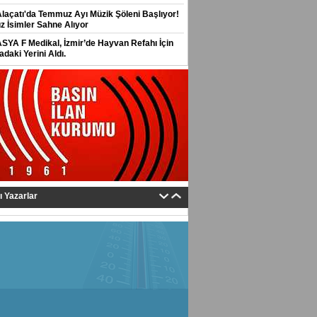
Alaçatı'da Temmuz Ayı Müzik Şöleni Başlıyor!
ız İsimler Sahne Alıyor
ASYA F Medikal, İzmir’de Hayvan Refahı İçin
daki Yerini Aldı.
tı Yazarlar