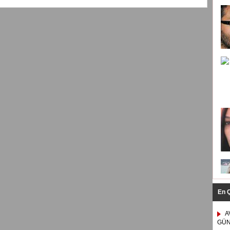
En 
A
GÜN