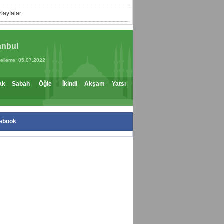
Sayfalar
anbul
elleme: 05.07.2022
ak
Sabah
Öğle
İkindi
Akşam
Yatsı
ebook