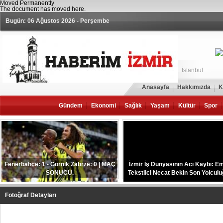
Moved Permanently
The document has moved
here
.
Bugün: 06 Ağustos 2026 - Perşembe
İstanbul
Anasayfa
Hakkımızda
K
Gündem
Ekonomi
Sağlık
Yaşam
Kültür
Spor
Fenerbahçe: 1 - Gornik Zabrze: 0 | MAÇ
İzmir İş Dünyasının Acı Kaybı: E
SONUCU.
Tekstilci Necat Bekin Son Yolcul
Uğurlandı.
Fotoğraf Detayları