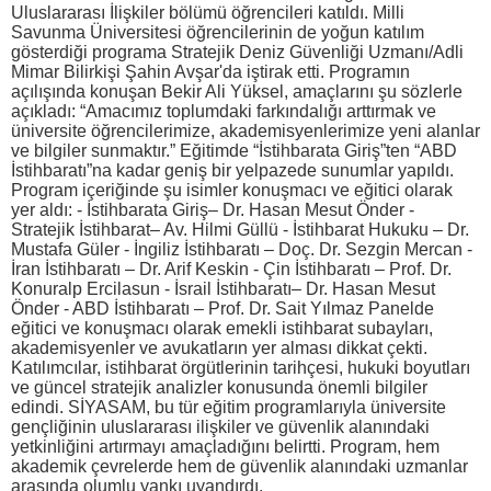
Uluslararası İlişkiler bölümü öğrencileri katıldı. Milli
Savunma Üniversitesi öğrencilerinin de yoğun katılım
gösterdiği programa Stratejik Deniz Güvenliği Uzmanı/Adli
Mimar Bilirkişi Şahin Avşar'da iştirak etti. Programın
açılışında konuşan Bekir Ali Yüksel, amaçlarını şu sözlerle
açıkladı: “Amacımız toplumdaki farkındalığı arttırmak ve
üniversite öğrencilerimize, akademisyenlerimize yeni alanlar
ve bilgiler sunmaktır.” Eğitimde “İstihbarata Giriş”ten “ABD
İstihbaratı”na kadar geniş bir yelpazede sunumlar yapıldı.
Program içeriğinde şu isimler konuşmacı ve eğitici olarak
yer aldı: - İstihbarata Giriş– Dr. Hasan Mesut Önder -
Stratejik İstihbarat– Av. Hilmi Güllü - İstihbarat Hukuku – Dr.
Mustafa Güler - İngiliz İstihbaratı – Doç. Dr. Sezgin Mercan -
İran İstihbaratı – Dr. Arif Keskin - Çin İstihbaratı – Prof. Dr.
Konuralp Ercilasun - İsrail İstihbaratı– Dr. Hasan Mesut
Önder - ABD İstihbaratı – Prof. Dr. Sait Yılmaz Panelde
eğitici ve konuşmacı olarak emekli istihbarat subayları,
akademisyenler ve avukatların yer alması dikkat çekti.
Katılımcılar, istihbarat örgütlerinin tarihçesi, hukuki boyutları
ve güncel stratejik analizler konusunda önemli bilgiler
edindi. SİYASAM, bu tür eğitim programlarıyla üniversite
gençliğinin uluslararası ilişkiler ve güvenlik alanındaki
yetkinliğini artırmayı amaçladığını belirtti. Program, hem
akademik çevrelerde hem de güvenlik alanındaki uzmanlar
arasında olumlu yankı uyandırdı.