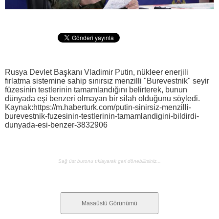
Rusya Devlet Başkanı Vladimir Putin, nükleer enerjili
fırlatma sistemine sahip sınırsız menzilli "Burevestnik" seyir
füzesinin testlerinin tamamlandığını belirterek, bunun
dünyada eşi benzeri olmayan bir silah olduğunu söyledi.
Kaynak:https://m.haberturk.com/putin-sinirsiz-menzilli-
burevestnik-fuzesinin-testlerinin-tamamlandigini-bildirdi-
dunyada-esi-benzer-3832906
Sağ üst butonu tıklayarak geri dönebilirsiniz...